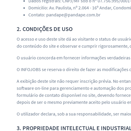
Dados registrais: CNPJ/MF sob o nº 07.756.995/0001
Domicilio: Av. Paulista, nº 2.064 - 16º Andar, Condomí
Contato: pandape@pandape.com.br
2. CONDIÇÕES DE USO
O acesso e uso deste site dá ao visitante o status de usuá
do conteúdo do site e observar e cumprir rigorosamente, c
O usuário concorda em fornecer informações verdadeiras s
O INFOJOBS se reserva o direito de fazer as modificações 
A exibição deste site não requer inscrição prévia. No ent
software on-line para gerenciamento e automação dos pro
formulário de contato disponível no site, devendo fornece
depois de ser o mesmo previamente aceito pelo usuário e
O utilizador declara, sob a sua responsabilidade, ser maior
3. PROPRIEDADE INTELECTUAL E INDUSTRIA