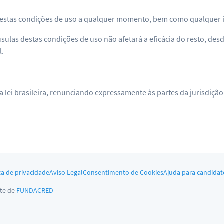
ar estas condições de uso a qualquer momento, bem como qualquer 
áusulas destas condições de uso não afetará a eficácia do resto, des
l.
a lei brasileira, renunciando expressamente às partes da jurisdiç
ca de privacidade
Aviso Legal
Consentimento de Cookies
Ajuda para candidat
te de
FUNDACRED