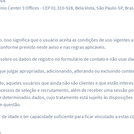
-64.
nio Center 3 Offices - CEP 01.310-928, Bela Vista, São Paulo-SP, Brasi
rio. Isso significa que o usuário aceita as condições de uso vigen
onforme previsto neste aviso e nas regras aplicáveis.
obre os dados de registro no formulário de contato e não usar da
que julgar apropriadas, adicionando, alterando ou excluindo conteú
anto, aqueles usuários que ainda não são clientes e que estão inte
cessos de seleção e recrutamento, além de receber uma sessão per
r determinados dados, cujo tratamento está sujeito às disposições d
m questão.
 de idade e ter capacidade suficiente para ficar vinculado a estas c
L